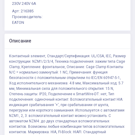
230V 240V 6A
Арт: 216385
Производитель:
EATON
Описание
Контактный элемент, Стандарт/Сертификация: UL/CSA, IEC, Размер
конструкции: NZM1/2/3/4, Техника подключения: зажим типа Cage
Clamp, Крепление: фронтальное, Описание: Cage Clamp Контакты
N/C = нормально замкнутый: 1 NC, Примечания: функция
безопасности с положительным открытием по IEC/EN 60947-5-1,
Ход исполнительного механизма: 4.8 мм, Максимальный ход: 5.7
мм, Минимальная сила для положительного открытия: 15 N,
Степень защиты: IP20, Подключение к SmartWire-DT: нет, Тип
подключения: одиночный контакт. Вспомогательный контакт HIA:
индикация срабатывания '+', при срабатывании от шунта,
перегрузки или короткого замыкания. Используется с автоматами
NZM1, 2, 3: вспомогательный контакт можно установить. С
автоматом NZM4: до двух стандартных вспомогательных
контактов. Возможны любые комбинации типов вспомогательных
контактов. Маркировка: HIA, FI-Block: HIAFI. Стандартный