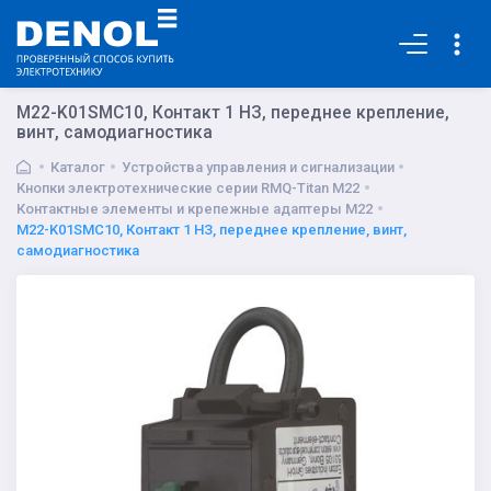
Основная
M22-K01SMC10, Контакт 1 НЗ, переднее крепление,
винт, самодиагностика
Каталог
Устройства управления и сигнализации
Кнопки электротехнические серии RMQ-Titan M22
Контактные элементы и крепежные адаптеры M22
M22-K01SMC10, Контакт 1 НЗ, переднее крепление, винт,
самодиагностика