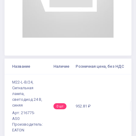
Название
Наличие
Розничная цена, без НДС
К
M22-L-B/24,
Сигнальная
лампа,
светодиод 24 В,
синяя
952.81 ₽
-
0 шт
Арт: 216775-
AS0
Производитель:
EATON