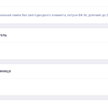
нальная лампа без светодиодного элемента, патрон BA 9s, дляламп до 2
тель
диница