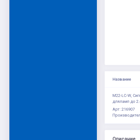
Название
M22-LC-W, Сиг
дляламп до 2.
Арт: 216907
Производител
Описание