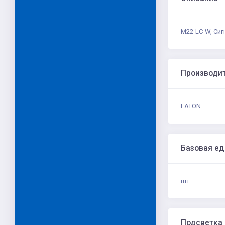
M22-LC-W, Сиг
Производи
EATON
Базовая е
шт
Подсветка