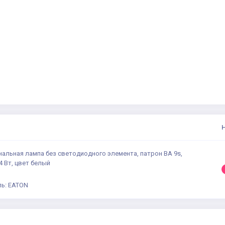
нальная лампа без светодиодного элемента, патрон BA 9s,
4 Вт, цвет белый
ь: EATON