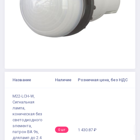
Название
Наличие
Розничная цена, без НДС
К
M22-LCH-W,
Сигнальная
лампа,
коническая без
светодиодного
элемента,
-
1 430.87 ₽
0 шт
патрон BA 9s,
дляламп до 2.4