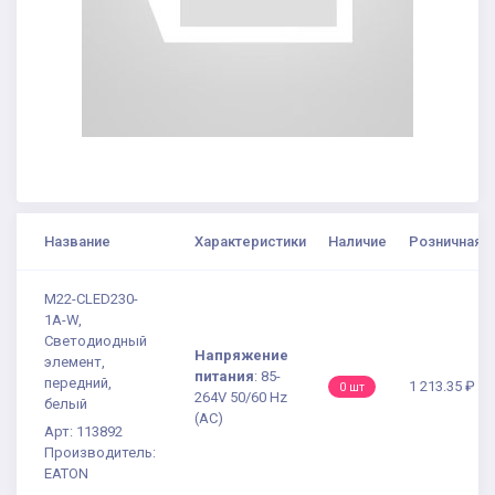
Название
Характеристики
Наличие
Розничная ц
M22-CLED230-
1A-W,
Светодиодный
Напряжение
элемент,
питания
:
85-
передний,
1 213.35 ₽
0 шт
264V 50/60 Hz
белый
(AC)
Арт: 113892
Производитель:
EATON