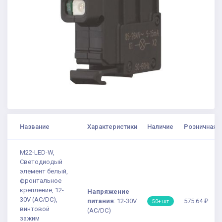
Название
Характеристики
Наличие
Розничная ц
M22-LED-W,
Светодиодый
элемент белый,
фронтальное
крепление, 12-
Напряжение
30V (AC/DC),
питания
:
12-30V
575.64 ₽
50+ шт
винтовой
(AC/DC)
зажим