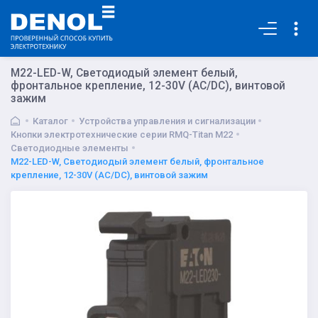
Основная
M22-LED-W, Светодиодый элемент белый,
фронтальное крепление, 12-30V (AC/DC), винтовой
зажим
Каталог
Устройства управления и сигнализации
Кнопки электротехнические серии RMQ-Titan M22
Светодиодные элементы
M22-LED-W, Светодиодый элемент белый, фронтальное
крепление, 12-30V (AC/DC), винтовой зажим