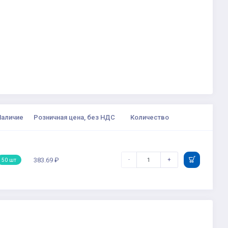
Наличие
Розничная цена, без НДС
Количество
-
+
383.69 ₽
50 шт