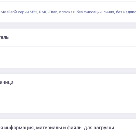
Moeller® серии M22, RMQ-Titan, плоская, без фиксации, синяя, без надпис
тель
диница
я информация, материалы и файлы для загрузки