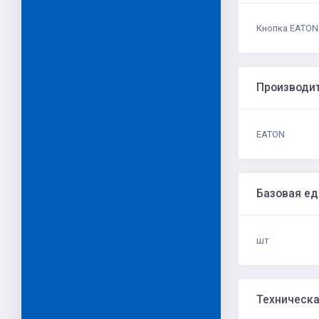
Кнопка EATON 
Производи
EATON
Базовая е
шт
Техническа