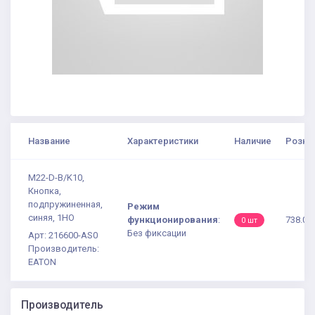
Название
Характеристики
Наличие
Рознич
M22-D-B/K10,
Кнопка,
подпружиненная,
Режим
синяя, 1НО
функционирования
:
738.07
0 шт
Без фиксации
Арт: 216600-AS0
Производитель:
EATON
Производитель