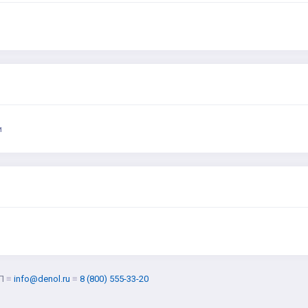
и
Л
≡
info@denol.ru
≡
8 (800) 555-33-20