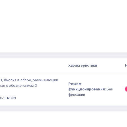
Характеристики
01, Кнопка в сборе, размыкающий
Режим
ная с обозначением О
функционирования
:
Без
фиксации
ь: EATON