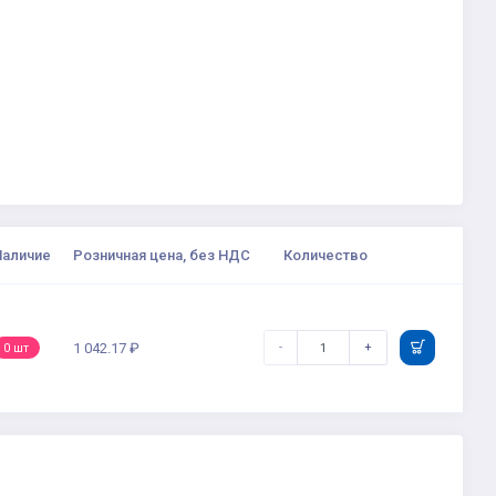
Наличие
Розничная цена, без НДС
Количество
-
+
1 042.17 ₽
0 шт