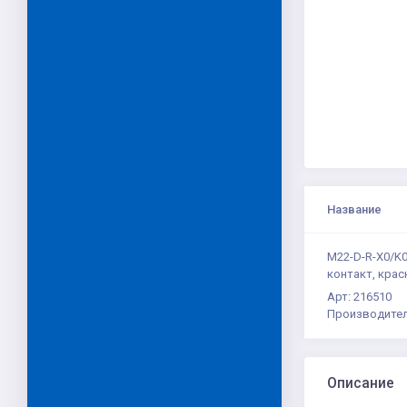
Название
M22-D-R-X0/K
контакт, крас
Арт: 216510
Производител
Описание