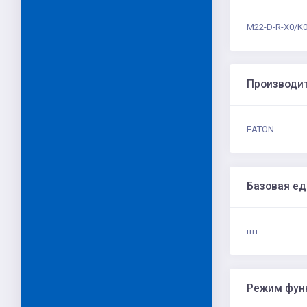
M22-D-R-X0/K0
Производи
EATON
Базовая е
шт
Режим фун