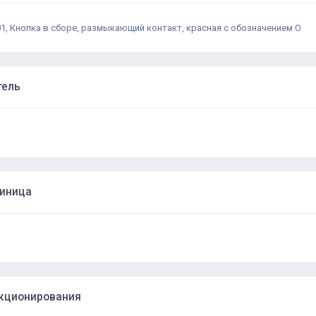
1, Кнопка в сборе, размыкающий контакт, красная с обозначением О
тель
диница
кционирования