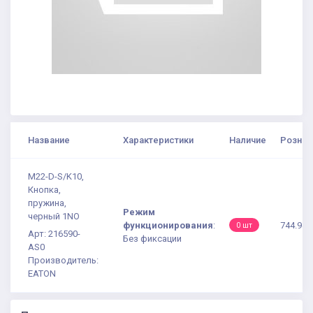
Название
Характеристики
Наличие
Рознич
M22-D-S/K10,
Кнопка,
пружина,
Режим
черный 1NO
функционирования
:
744.94 
0 шт
Арт: 216590-
Без фиксации
AS0
Производитель:
EATON