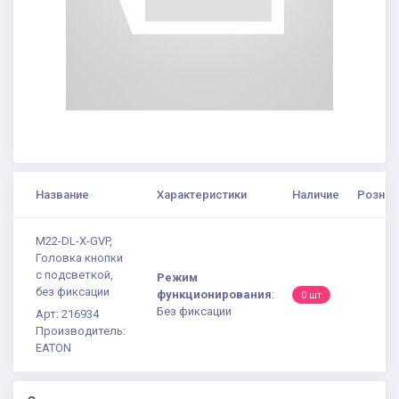
Название
Характеристики
Наличие
Рознич
M22-DL-X-GVP,
Головка кнопки
с подсветкой,
Режим
без фиксации
функционирования
:
0 шт
Без фиксации
Арт: 216934
Производитель:
EATON