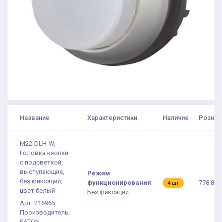
Название
Характеристики
Наличие
Рознич
M22-DLH-W,
Головка кнопки
с подсветкой,
выступающие,
Режим
без фиксации,
функционирования
:
778.80 
4 шт
цвет белый
Без фиксации
Арт: 216965
Производитель:
EATON