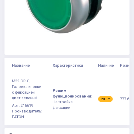
Название
Характеристики
Наличие
Рознич
M22-DR-G,
Головка кнопки
Режим
с фиксацией,
функционирования
:
цвет зеленый
777.66 
20 шт
Настройка
Арт: 216619
фиксации
Производитель:
EATON