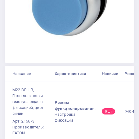
Название
Характеристики
Наличие
Рознич
M22-DRH-B,
Головка кнопки
выступающая с
Режим
фиксацией, цвет
функционирования
:
943.41 
0 шт
синий
Настройка
фиксации
Арт: 216673
Производитель:
EATON