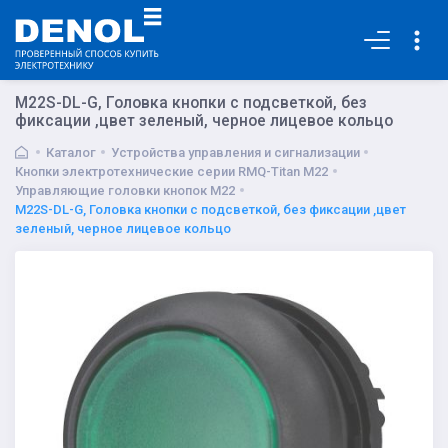
Основная
M22S-DL-G, Головка кнопки с подсветкой, без
фиксации ,цвет зеленый, черное лицевое кольцо
Каталог
Устройства управления и сигнализации
Кнопки электротехнические серии RMQ-Titan M22
Управляющие головки кнопок M22
M22S-DL-G, Головка кнопки с подсветкой, без фиксации ,цвет
зеленый, черное лицевое кольцо