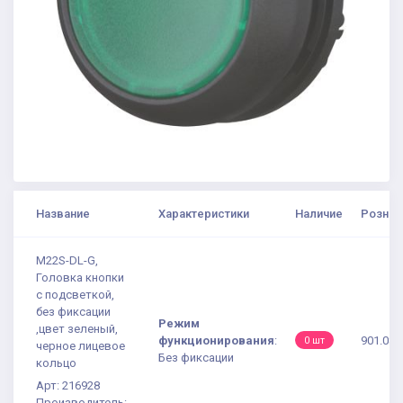
Название
Характеристики
Наличие
Рознич
M22S-DL-G,
Головка кнопки
с подсветкой,
без фиксации
Режим
,цвет зеленый,
функционирования
:
901.08 
0 шт
черное лицевое
Без фиксации
кольцо
Арт: 216928
Производитель: