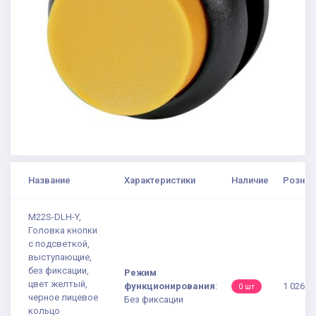
Название
Характеристики
Наличие
Рознич
M22S-DLH-Y,
Головка кнопки
с подсветкой,
выступающие,
без фиксации,
Режим
цвет желтый,
функционирования
:
1 026.9
0 шт
черное лицевое
Без фиксации
кольцо