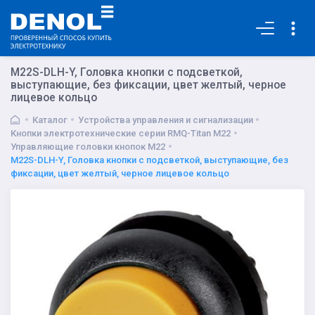
Основная
M22S-DLH-Y, Головка кнопки с подсветкой,
выступающие, без фиксации, цвет желтый, черное
лицевое кольцо
Каталог
Устройства управления и сигнализации
Кнопки электротехнические серии RMQ-Titan M22
Управляющие головки кнопок M22
M22S-DLH-Y, Головка кнопки с подсветкой, выступающие, без
фиксации, цвет желтый, черное лицевое кольцо