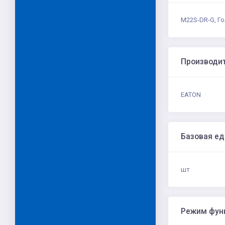
M22S-DR-G, Го
Производи
EATON
Базовая е
шт
Режим фун