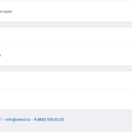
ксации
и
Л
≡
info@denol.ru
≡
8 (800) 555-33-20