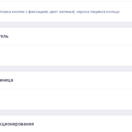
ловка кнопки с фиксацией, цвет зеленый, черное лицевое кольцо
тель
диница
кционирования