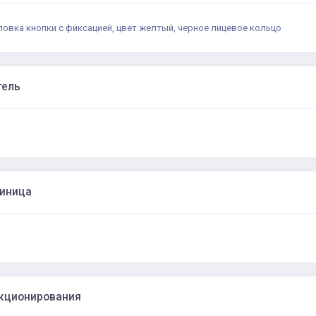
ловка кнопки с фиксацией, цвет желтый, черное лицевое кольцо
тель
диница
кционирования