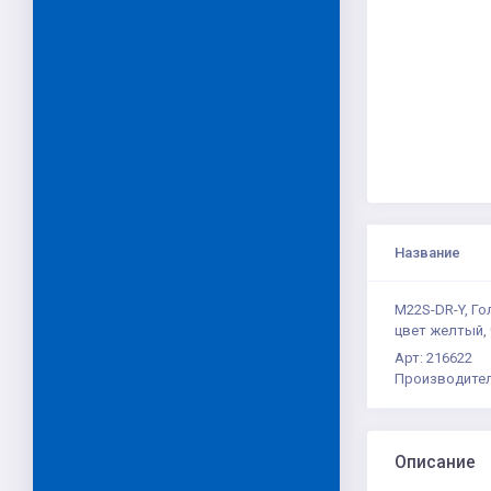
Название
M22S-DR-Y, Го
цвет желтый,
Арт: 216622
Производител
Описание