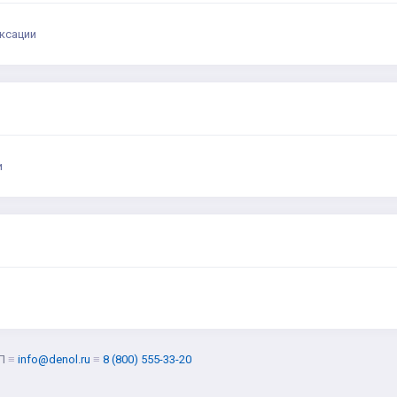
ксации
и
Л
≡
info@denol.ru
≡
8 (800) 555-33-20