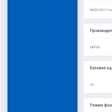
M22S-DR-Y, Го
Производи
EATON
Базовая е
шт
Режим фун