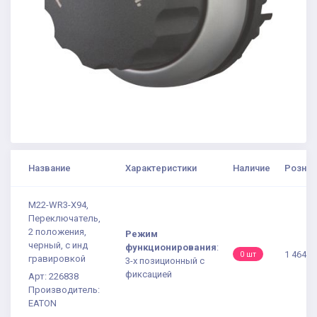
Название
Характеристики
Наличие
Рознич
M22-WR3-X94,
Переключатель,
2 положения,
Режим
черный, с инд
функционирования
:
1 464.4
0 шт
гравировкой
3-х позиционный с
фиксацией
Арт: 226838
Производитель:
EATON