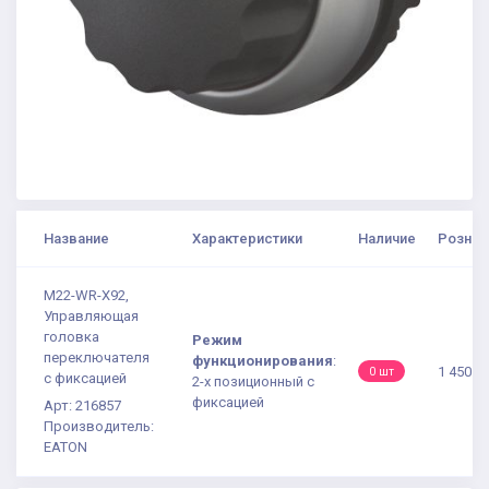
Название
Характеристики
Наличие
Рознич
M22-WR-X92,
Управляющая
головка
Режим
переключателя
функционирования
:
1 450.9
0 шт
с фиксацией
2-х позиционный с
фиксацией
Арт: 216857
Производитель:
EATON