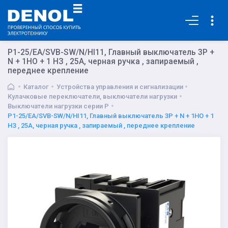
Основная
P1-25/EA/SVB-SW/N/HI11, Главный выключатель 3P +
N + 1НО + 1 НЗ , 25А, черная ручка , запираемый ,
переднее крепление
Каталог
Устройства управления и сигнализации
Кулачковые переключатели, выключатели нагрузки
Выключатели нагрузки серии P
P1-25/EA/SVB-SW/N/HI11, Главный выключатель 3P + N + 1НО + 1
НЗ , 25А, черная ручка , запираемый , переднее крепление