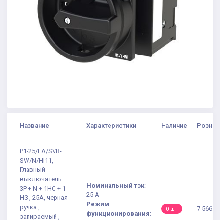
Название
Характеристики
Наличие
Рознич
P1-25/EA/SVB-
SW/N/HI11,
Главный
выключатель
Номинальный ток
:
3P + N + 1НО + 1
25 А
НЗ , 25А, черная
Режим
ручка ,
7 566.1
0 шт
функционирования
:
запираемый ,