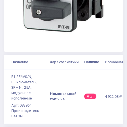
Название
Характеристики
Наличие
Розничная ц
P1-25/IVS/N,
Выключатель ,
3P + N , 25А ,
модульное
Номинальный
4 922.08 ₽
0 шт
исполнение
ток
:
25 А
Арт: 083964
Производитель:
EATON