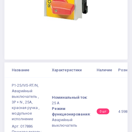
Название
Характеристики
Наличие
Рознич
P1-25/IVS-RT/N,
Аварийный
выключатель ,
Номинальный ток
:
3P + N , 25А,
25 А
красная ручка ,
Режим
4 598.5
0 шт
модульное
функционирования
:
исполнение
Аварийный
выключатель
Арт: 017886
Производитель: