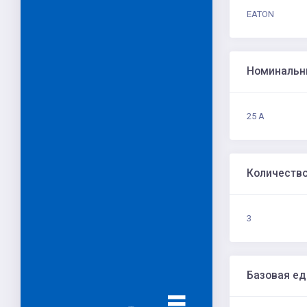
EATON
Номинальн
25 А
Количеств
3
Базовая е