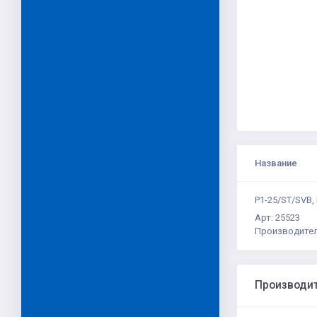
Название
P1-25/ST/SVB,
Арт: 25523
Производител
Производи