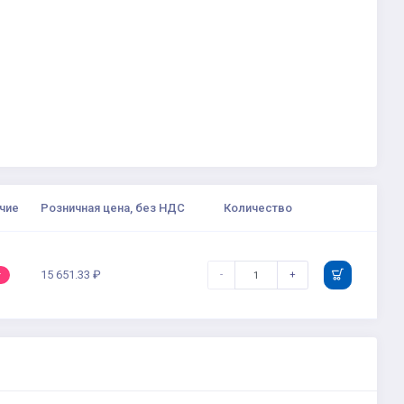
чие
Розничная цена, без НДС
Количество
15 651.33 ₽
-
+
т