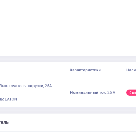
Характеристики
Нали
 Выключатель нагрузки, 25A
Номинальный ток
:
25 А
0 ш
ь: EATON
тель