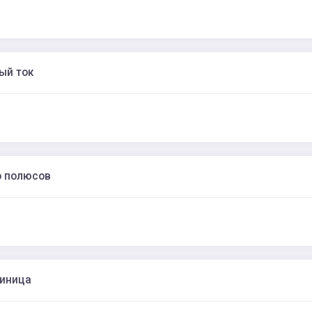
ый ток
о полюсов
диница