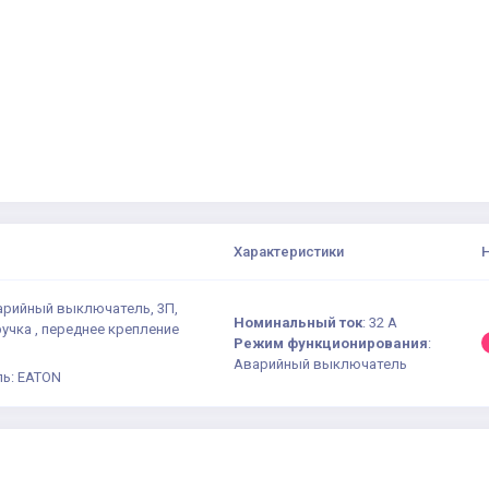
Характеристики
варийный выключатель, 3П,
Номинальный ток
:
32 А
ручка , переднее крепление
Режим функционирования
:
Аварийный выключатель
ь: EATON