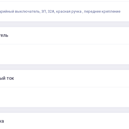
варийный выключатель, 3П, 32A, красная ручка , переднее крепление
тель
ый ток
жа