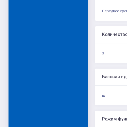
Переднее кре
Количеств
3
Базовая е
шт
Режим фун