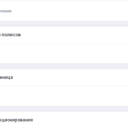
пление
о полюсов
диница
кционирования