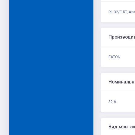
P1-32/E-RT, А
Производи
EATON
Номинальн
32 А
Вид монта