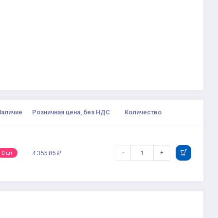
Наличие
Розничная цена, без НДС
Количество
-
+
4 355.85 ₽
0 шт