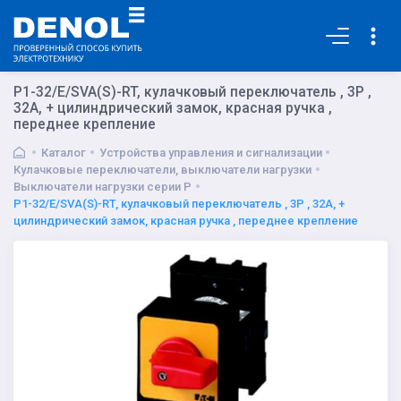
Основная
P1-32/E/SVA(S)-RT, кулачковый переключатель , 3P ,
32A, + цилиндрический замок, красная ручка ,
переднее крепление
Каталог
Устройства управления и сигнализации
Кулачковые переключатели, выключатели нагрузки
Выключатели нагрузки серии P
P1-32/E/SVA(S)-RT, кулачковый переключатель , 3P , 32A, +
цилиндрический замок, красная ручка , переднее крепление