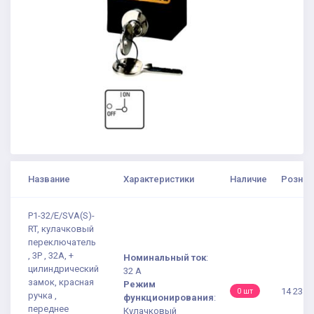
Название
Характеристики
Наличие
Рознич
P1-32/E/SVA(S)-
RT, кулачковый
переключатель
, 3P , 32A, +
Номинальный ток
:
цилиндрический
32 А
замок, красная
Режим
14 231.
0 шт
ручка ,
функционирования
:
переднее
Кулачковый