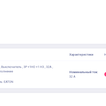
Характеристики
, Выключатель , 3P +1НО +1 НЗ , 32А ,
полнение
Номинальный ток
:
32 А
ь: EATON