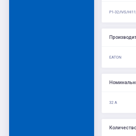
P1-32/IVS/HI1
Производи
EATON
Номинальн
32 А
Количеств