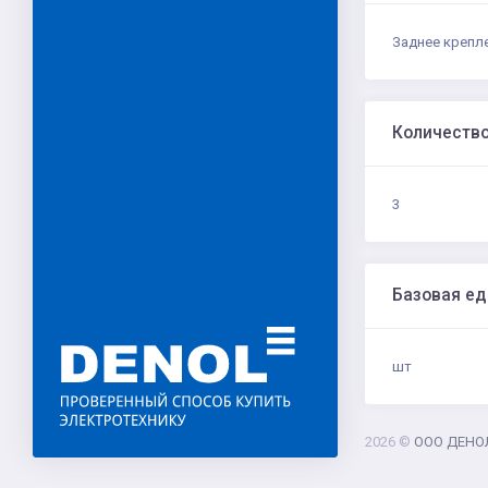
Заднее крепл
Количеств
3
Базовая е
шт
2026 ©
ООО ДЕНО