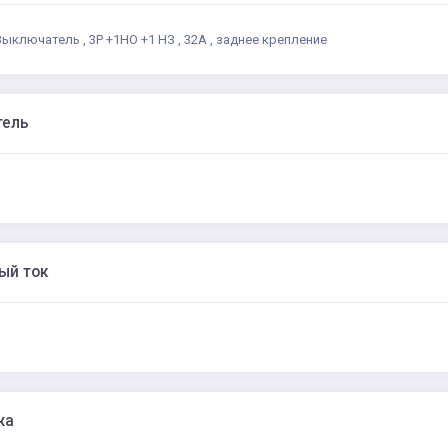
 Выключатель , 3P +1НО +1 НЗ , 32А , заднее крепление
тель
ый ток
жа