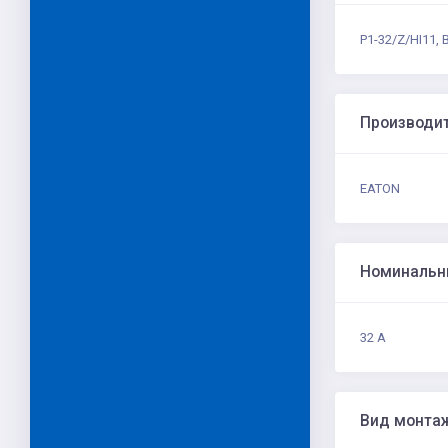
P1-32/Z/HI11,
Производи
EATON
Номинальн
32 А
Вид монта