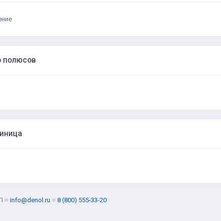
ение
о полюсов
диница
Л
≡
info@denol.ru
≡
8 (800) 555-33-20