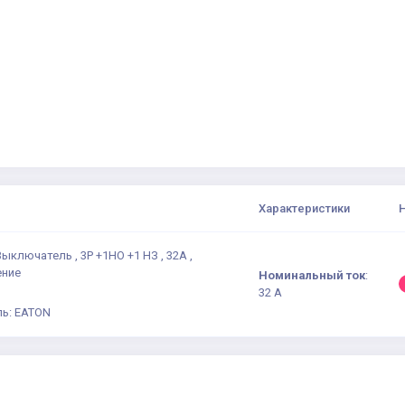
Характеристики
Выключатель , 3P +1НО +1 НЗ , 32А ,
ение
Номинальный ток
:
32 А
ь: EATON