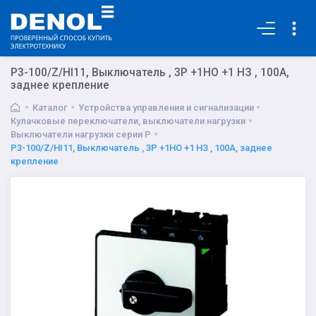
Основная
P3-100/Z/HI11, Выключатель , 3P +1НО +1 НЗ , 100А,
заднее крепление
Каталог
Устройства управления и сигнализации
Кулачковые переключатели, выключатели нагрузки
Выключатели нагрузки серии P
P3-100/Z/HI11, Выключатель , 3P +1НО +1 НЗ , 100А, заднее
крепление