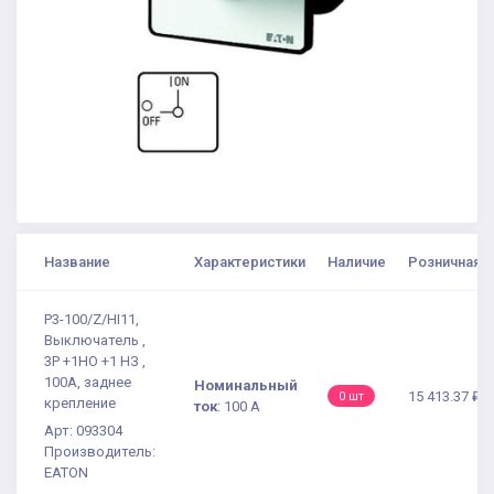
Название
Характеристики
Наличие
Розничная ц
P3-100/Z/HI11,
Выключатель ,
3P +1НО +1 НЗ ,
100А, заднее
Номинальный
15 413.37 ₽
0 шт
крепление
ток
:
100 А
Арт: 093304
Производитель:
EATON