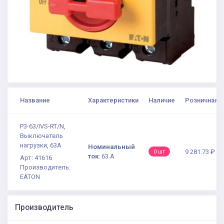
Название
Характеристики
Наличие
Розничная ц
P3-63/IVS-RT/N,
Выключатель
нагрузки, 63A
Номинальный
9 281.73 ₽
0 шт
ток
:
63 А
Арт: 41616
Производитель:
EATON
Производитель