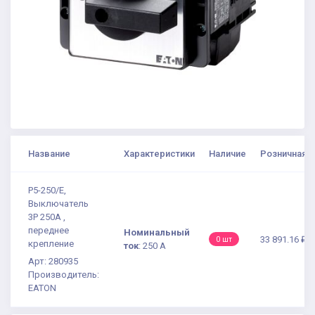
Название
Характеристики
Наличие
Розничная ц
P5-250/E,
Выключатель
3P 250A ,
переднее
Номинальный
33 891.16 ₽
0 шт
крепление
ток
:
250 A
Арт: 280935
Производитель:
EATON