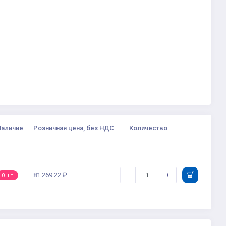
Наличие
Розничная цена, без НДС
Количество
81 269.22 ₽
-
+
0 шт