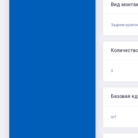
Вид монта
Заднее крепл
Количеств
3
Базовая е
шт