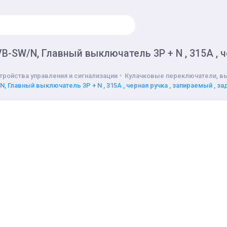
B-SW/N, Главный выключатель 3P + N , 315A , ч
тройства управления и сигнализации
Кулачковые переключатели, в
, Главный выключатель 3P + N , 315A , черная ручка , запираемый , з