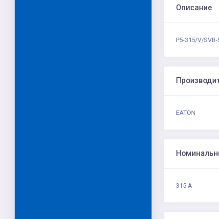
Описание
P5-315/V/SVB-
Производи
EATON
Номинальн
315 A