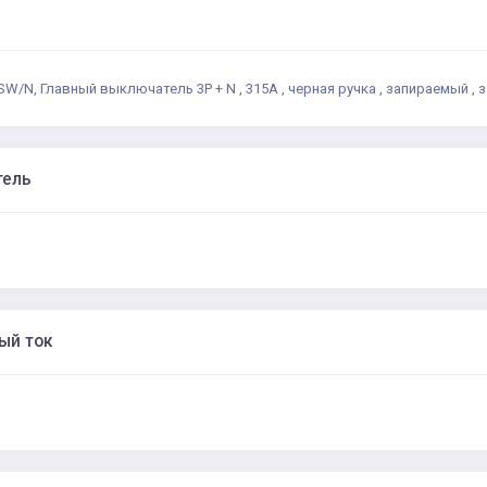
SW/N, Главный выключатель 3P + N , 315A , черная ручка , запираемый , 
тель
ый ток