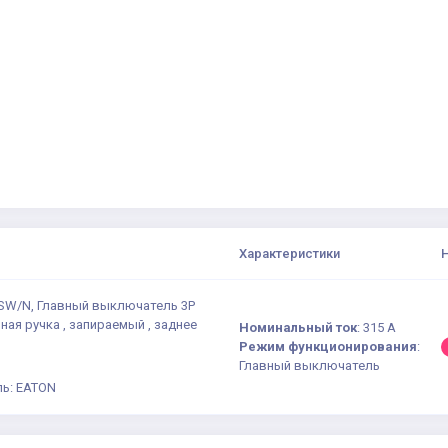
Характеристики
-SW/N, Главный выключатель 3P
ерная ручка , запираемый , заднее
Номинальный ток
:
315 A
Режим функционирования
:
Главный выключатель
ь: EATON