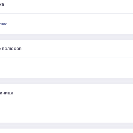
жа
ение
о полюсов
диница