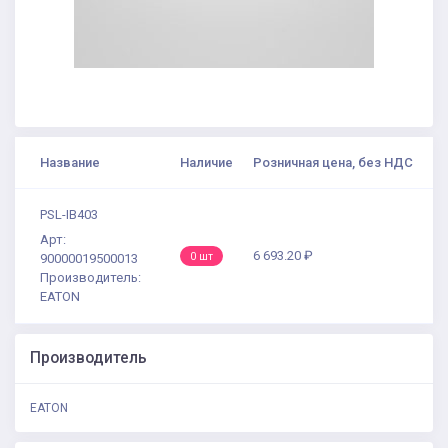
Название
Наличие
Розничная цена, без НДС
PSL-IB403
Арт:
6 693.20 ₽
0 шт
90000019500013
Производитель:
EATON
Производитель
EATON