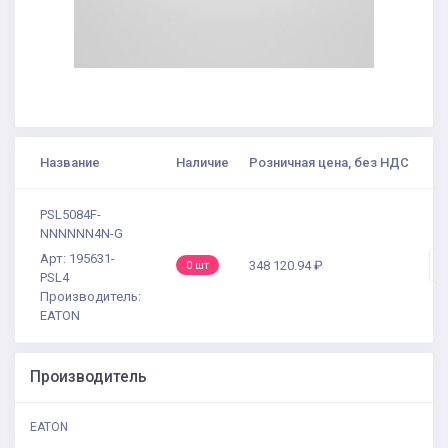
Название
Наличие
Розничная цена, без НДС
К
PSL5084F-
NNNNNN4N-G
Арт: 195631-
-
348 120.94 ₽
0 шт
PSL4
Производитель:
EATON
Производитель
EATON