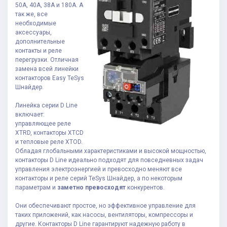
50А, 40А, 38А и 180А. А
так же, все
необходимые
аксессуары,
дополнительные
контакты и реле
перегрузки. Отличная
замена всей линейки
контакторов Easy TeSys
Шнайдер.
Линейка серии D Line
включает:
управляющее реле
XTRD, контакторы XTCD
и тепловые реле XTOD.
Обладая глобальными характеристиками и высокой мощностью,
контакторы D Line идеально подходят для повседневных задач
управления электроэнергией и превосходно меняют все
контакторы и реле серий TeSys Шнайдер, а по некоторым
параметрам и
заметно превосходят
конкурентов.
Они обеспечивают простое, но эффективное управление для
таких приложений, как насосы, вентиляторы, компрессоры и
другие. Контакторы D Line гарантируют надежную работу в