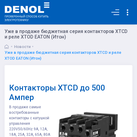
Основная
Уже в продаже бюджетная серия контакторов XTCD
и реле XTOD EATON (Итон)
Новости
Уже в продаже бюджетная серия контакторов XTCD и реле
XTOD EATON (Итон)
Контакторы XTCD до 500
Ампер
В продаже самые
востребованные
контакторы с катушкой
управления
220V50/60Hz 9А, 12А,
18А, 25А, 32А, 65А, 80А