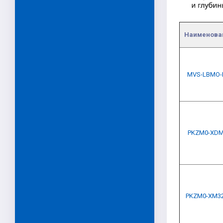
Наименова
MVS-LBMO-
PKZM0-XDM
PKZM0-XM3