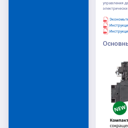
управления д
электрически 
Экономьте
Инструкци
Инструкци
Основн