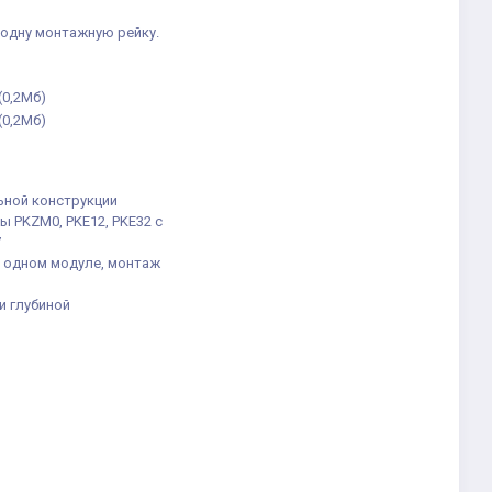
 одну монтажную рейку.
(0,2Мб)
(0,2Мб)
ьной конструкции
 PKZM0, PKE12, PKE32 с
7
в одном модуле, монтаж
и глубиной