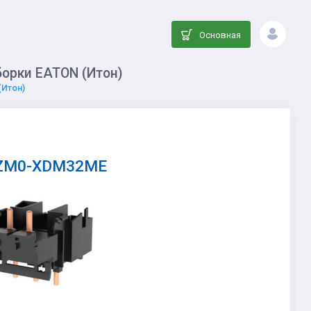
Основная
борки EATON (Итон)
(Итон)
KZM0-XDM32ME