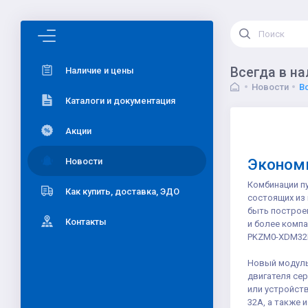
Всегда в н
Наличие и цены
Новости
В
Каталоги и документация
Акции
Эконом
Новости
Комбинации п
Как купить, доставка, ЭДО
состоящих из 
быть построе
Контакты
и более комп
PKZM0-XDM32
Новый модуль
двигателя сер
или устройств
32A, а также 