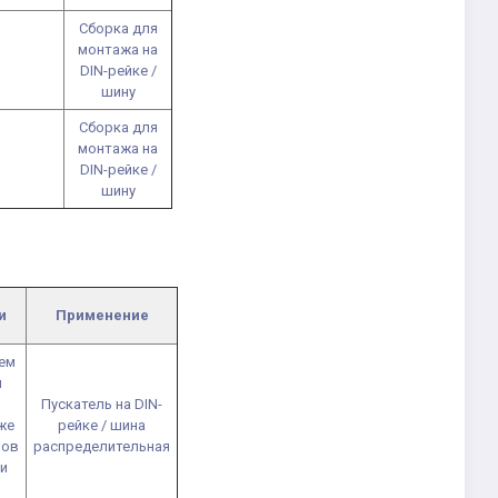
Сборка для
монтажа на
DIN-рейке /
шину
Сборка для
монтажа на
DIN-рейке /
шину
и
Применение
ем
м
Пускатель на DIN-
же
рейке / шина
ров
распределительная
и