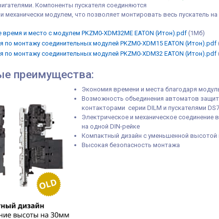
вигателями. Компоненты пускателя соединяются
и механически модулем, что позволяет монтировать весь пускатель на
 время и место с модулем PKZM0-XDM32ME EATON (Итон).pdf
(1Мб)
я по монтажу соединительных модулей PKZM0-XDM15 EATON (Итон).pdf
я по монтажу соединительных модулей PKZM0-XDM32 EATON (Итон).pdf
ые преимущества:
Экономия времени и места благодаря модул
Возможность объединения автоматов защиты
контакторами серии DILM и пускателями DS
Электрическое и механическое соединение 
на одной DIN-рейке
Компактный дизайн с уменьшенной высотой 
Высокая безопасность монтажа