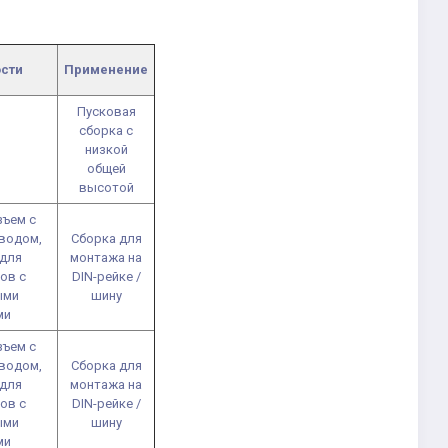
сти
Применение
Пусковая
сборка с
низкой
общей
высотой
зъем с
водом,
Сборка для
 для
монтажа на
ов с
DIN-рейке /
ыми
шину
ми
зъем с
водом,
Сборка для
 для
монтажа на
ов с
DIN-рейке /
ыми
шину
ми