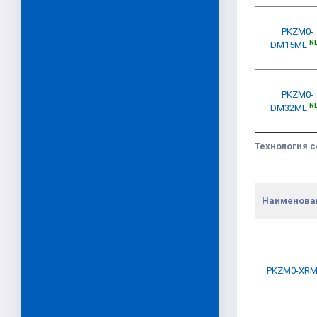
PKZM0-
N
DM15ME
PKZM0-
N
DM32ME
Технология 
Наименова
PKZM0-XRM