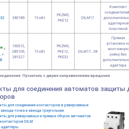
Комплект
соединителей
PKZM0,
32
283189
15 кВт
DILM17
дополнительн
PKE12
адаптерной
пластиной
Прямая
установка н
190312,
PKZM0,
EW
+
монтажную
283109,
15 кВт
PKE12,
DILM17...38
L
+
рейку без
281227
PKE32
VB
дополнительн
адаптера
соединения: Пускатель с двумя направлениями вращения
ты для соединения автоматов защиты д
торов
кты для соединения контакторов в реверсивные
 звезда-точка и звезда треугольник
кты для реверсивных и прямых сборок автоматов
 контакторов DILM
 адаптеры