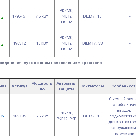
PKZM0,
179646
7,5 кВт
PKE12,
DILM7...15
-
EW
PKE32
PKZM0,
190312
15 кВт
PKE12,
DILM17...38
-
EW
PKE32
соединения: пуск с одним направлением вращения
Мощность
Автоматы
ние
Артикул
Контакторы
Особенност
до
защиты
Съемный разъ
с кабельны
вводом,
PKZM0,
12
283185
5,5 кВт
DILM7...15
подходит так
PKE12, PKE
для контакто
с пружинным
клеммами