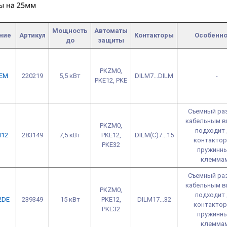
Мощность
Автоматы
ние
Артикул
Контакторы
Особенно
до
защиты
PKZM0,
EM
220219
5,5 кВт
DILM7...DILM
-
PKE12, PKE
Съемный ра
кабельным в
PKZM0,
подходит
12
283149
7,5 кВт
PKE12,
DILM(C)7...15
контактор
PKE32
пружинн
клемма
Съемный ра
кабельным в
PKZM0,
подходит
2DE
239349
15 кВт
PKE12,
DILM17...32
контактор
PKE32
пружинн
клемма