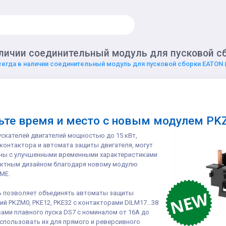
аличии соединительный модуль для пусковой с
сегда в наличии соединительный модуль для пусковой сборки EATON 
ьте время и место с новым модулем P
ускателей двигателей мощностью до 15 кВт,
контактора и автомата защиты двигателя, могут
ны с улучшенными временными характеристиками
актным дизайном благодаря новому модулю
ME.
 позволяет объединять автоматы защиты
ий PKZM0, PKE12, PKE32 с контакторами DILM17...38
ами плавного пуска DS7 с номиналом от 16A до
использовать их для прямого и реверсивного