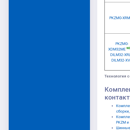
PKZM0-XRM
PKZM0-
N
XDM32ME
DILM32-XR
DILM32-X
Технология 
Комплек
контак
Компле
сборки,
Компле
PKZM и
Шинные