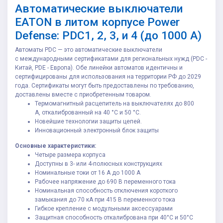
Автоматические выключатели
EATON в литом корпусе Power
Defense: PDC1, 2, 3, и 4 (до 1000 A)
Автоматы PDC — это автоматические выключатели
с международными сертификатами для региональных нужд (PDC -
Китай, PDE - Европа). Обе линейки автоматов идентичны и
сертифицированы для использования на территории РФ до 2029
года. Сертификаты могут быть предоставлены по требованию,
доставлены вместе с приобретенным товаром.
Термомагнитный расцепитель на выключателях до 800
А, откалиброванный на 40 °C и 50 °C.
Новейшие технологии защиты цепей.
Инновационный электронный блок защиты
Основные характеристики:
Четыре размера корпуса
Доступны в 3- или 4-полюсных конструкциях
Номинальные токи от 16 А до 1000 А
Рабочее напряжение до 690 В переменного тока
Номинальная способность отключения короткого
замыкания до 70 кА при 415 В переменного тока
Гибкое крепление с модульными аксессуарами
Защитная способность откалибрована при 40°C и 50°C