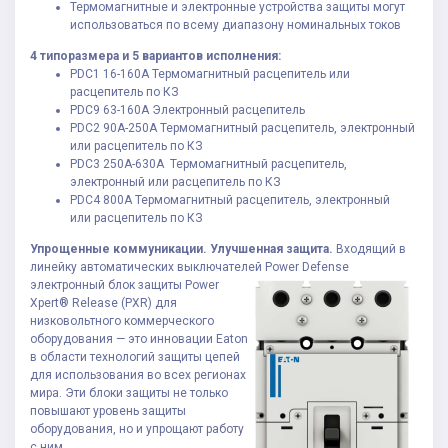
Термомагнитные и электронные устройства защиты могут
использоваться по всему диапазону номинальных токов
4 типоразмера и 5 вариантов исполнения:
PDC1 16-160A Термомагнитный расцепитель или
расцепитель по КЗ
PDC9 63-160A Электронный расцепитель
PDC2 90A-250A Термомагнитный расцепитель, электронный
или расцепитель по КЗ
PDC3 250A-630A Термомагнитный расцепитель,
электронный или расцепитель по КЗ
PDC4 800A Термомагнитный расцепитель, электронный
или расцепитель по КЗ
Упрощенные коммуникации. Улучшенная защита.
Входящий в
линейку автоматических выключателей Power
Defense
электронный блок защиты Power
Xpert® Release (PXR) для
низковольтного коммерческого
оборудования — это инновации Eaton
в области технологий защиты цепей
для использования во всех регионах
мира. Эти блоки защиты не только
повышают уровень защиты
оборудования, но и упрощают работу
с ним.