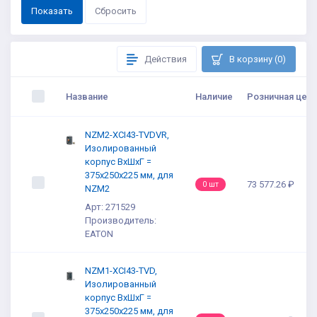
Действия
В корзину (0)
Название
Наличие
Розничная цена
NZM2-XCI43-TVDVR,
Изолированный
корпус ВхШхГ =
375x250x225 мм, для
73 577.26 ₽
0 шт
NZM2
Арт: 271529
Производитель:
EATON
NZM1-XCI43-TVD,
Изолированный
корпус ВхШхГ =
375x250x225 мм, для