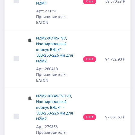
58 570.23 ₽
0 шт
NZM1
Арт: 271523
Производитель:
EATON
NZM2-XCI45-TVD,
Изолированный
корпус ВхШхГ =
500x250x225 мм для
94 732.90 ₽
0 шт
NZM2
Арт: 280418
Производитель:
EATON
NZM2-XCI45-TVDVR,
Изолированный
корпус ВхШхГ =
500x250x225 мм для
97 651.53 ₽
0 шт
NZM2
Арт: 279356
Производитель: