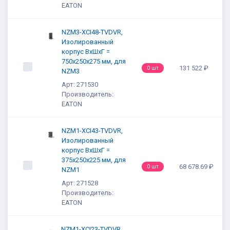
EATON
NZM3-XCI48-TVDVR,
Изолированный
корпус ВхШхГ =
750x250x275 мм, для
131 522 ₽
0 шт
NZM3
Арт: 271530
Производитель:
EATON
NZM1-XCI43-TVDVR,
Изолированный
корпус ВхШхГ =
375x250x225 мм, для
68 678.69 ₽
0 шт
NZM1
Арт: 271528
Производитель:
EATON
NZM1-XCI23-TVDVR,