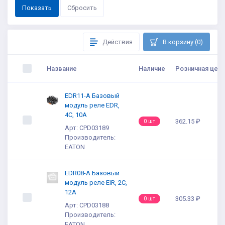
Действия
В корзину (0)
Название
Наличие
Розничная цена
EDR11-A Базовый
модуль реле EDR,
4C, 10A
362.15 ₽
0 шт
Арт: CPD03189
Производитель:
EATON
EDR08-A Базовый
модуль реле EIR, 2C,
12A
305.33 ₽
0 шт
Арт: CPD03188
Производитель:
EATON