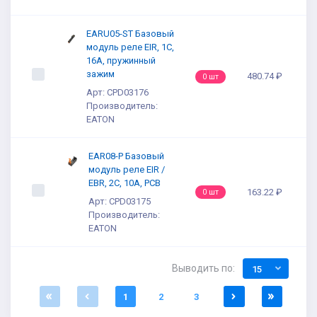
EARU05-ST Базовый
модуль реле EIR, 1С,
16A, пружинный
зажим
480.74 ₽
0 шт
Арт: CPD03176
Производитель:
EATON
EAR08-P Базовый
модуль реле EIR /
EBR, 2C, 10A, PCB
163.22 ₽
0 шт
Арт: CPD03175
Производитель:
EATON
Выводить по:
15
1
2
3