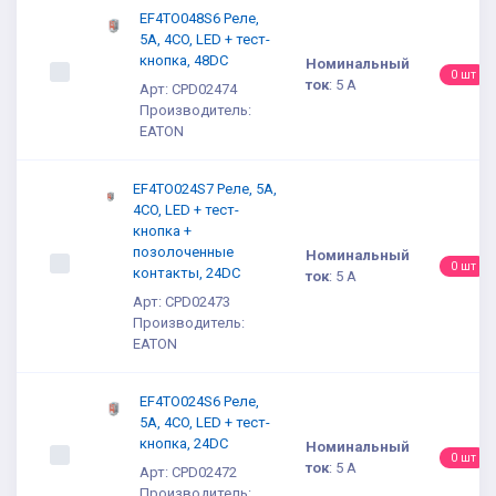
EF4TO048S6 Реле,
5A, 4CO, LED + тест-
кнопка, 48DC
Номинальный
0 шт
ток
:
5 А
Арт: CPD02474
Производитель:
EATON
EF4TO024S7 Реле, 5A,
4CO, LED + тест-
кнопка +
позолоченные
Номинальный
0 шт
контакты, 24DC
ток
:
5 А
Арт: CPD02473
Производитель:
EATON
EF4TO024S6 Реле,
5A, 4CO, LED + тест-
кнопка, 24DC
Номинальный
0 шт
ток
:
5 А
Арт: CPD02472
Производитель: