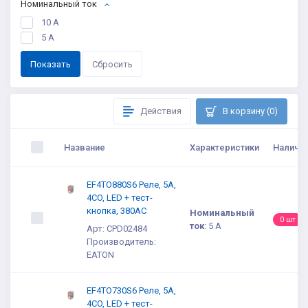
Номинальный ток
10 A
5 А
Действия
В корзину (0)
Название
Характеристики
Наличи
EF4TO880S6 Реле, 5A,
4CO, LED + тест-
кнопка, 380AC
Номинальный
0 шт
ток
:
5 А
Арт: CPD02484
Производитель:
EATON
EF4TO730S6 Реле, 5A,
4CO, LED + тест-