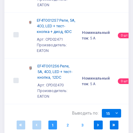
EATON
EF4TO012S7 Реле, 5A,
4CO, LED + тест-
кнопка + диод, 6DC
Номинальный
0 шт
ток
:
5 А
Арт: CPD02471
Производитель:
EATON
EF4TO012S6 Реле,
5A, 4CO, LED + тест-
кнопка, 12DC
Номинальный
0 шт
ток
:
5 А
Арт: CPD02470
Производитель:
EATON
Выводить по:
15
1
2
3