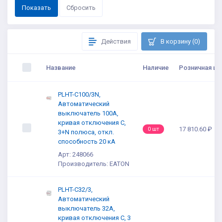
Действия
В корзину (0)
Название
Наличие
Розничная це
PLHT-C100/3N,
Автоматический
выключатель 100А,
кривая отключения С,
17 810.60 ₽
0 шт
3+N полюса, откл.
способность 20 кА
Арт: 248066
Производитель: EATON
PLHT-C32/3,
Автоматический
выключатель 32А,
кривая отключения С, 3