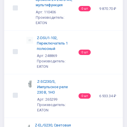
мультифункция
9 870.70 ₽
0 шт
Арт: 110406
Производитель:
EATON
Z-DSU1-102,
Переключатель 1
полюсный
0 шт
Арт: 248869
Производитель:
EATON
Z-SC230/S,
Импульсное реле
230 В, 1НО
6 933.34 ₽
0 шт
Арт: 265299
Производитель:
EATON
Z-EL/G230, Световая