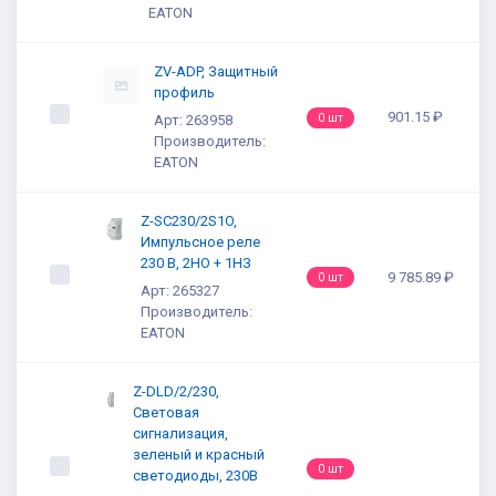
EATON
ZV-ADP, Защитный
профиль
901.15 ₽
0 шт
Арт: 263958
Производитель:
EATON
Z-SC230/2S1O,
Импульсное реле
230 В, 2НО + 1НЗ
9 785.89 ₽
0 шт
Арт: 265327
Производитель:
EATON
Z-DLD/2/230,
Световая
сигнализация,
зеленый и красный
0 шт
светодиоды, 230В