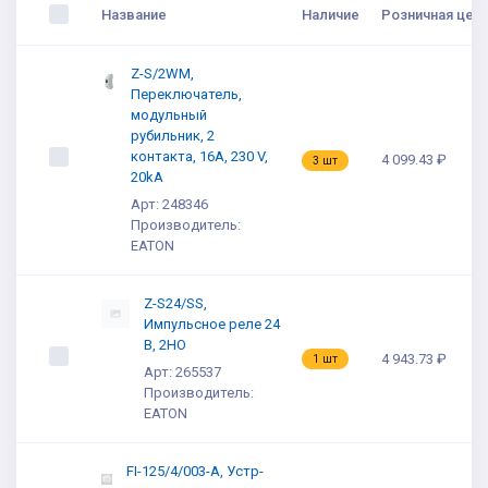
Название
Наличие
Розничная цена
Z-S/2WM,
Переключатель,
модульный
рубильник, 2
контакта, 16A, 230 V,
4 099.43 ₽
3 шт
20kA
Арт: 248346
Производитель:
EATON
Z-S24/SS,
Импульсное реле 24
В, 2НО
4 943.73 ₽
1 шт
Арт: 265537
Производитель:
EATON
FI-125/4/003-A, Устр-