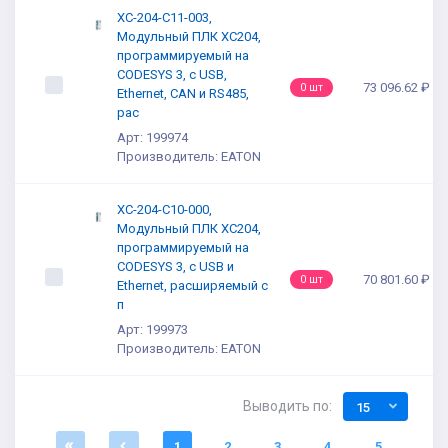
XC-204-C11-003,
Модульный ПЛК XC204,
программируемый на
CODESYS 3, с USB,
73 096.62 ₽
0 шт
Ethernet, CAN и RS485,
рас
Арт: 199974
Производитель: EATON
XC-204-C10-000,
Модульный ПЛК XC204,
программируемый на
CODESYS 3, с USB и
70 801.60 ₽
0 шт
Ethernet, расширяемый с
п
Арт: 199973
Производитель: EATON
Выводить по:
15
1
2
3
4
5