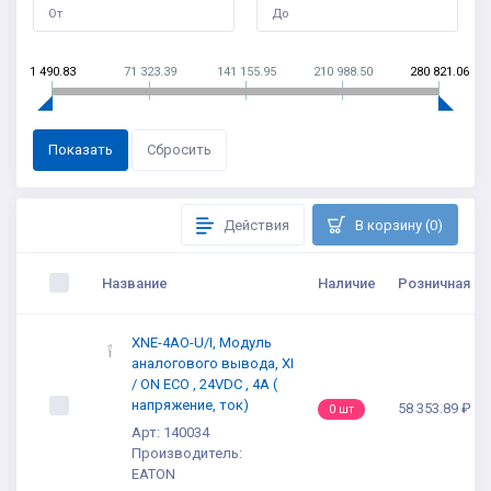
1 490.83
71 323.39
141 155.95
210 988.50
280 821.06
Действия
В корзину (0)
Название
Наличие
Розничная це
XNE-4AO-U/I, Модуль
аналогового вывода, XI
/ ON ECO , 24VDC , 4А (
напряжение, ток)
58 353.89 ₽
0 шт
Арт: 140034
Производитель:
EATON