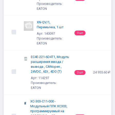
Производитель:
EATON
XN-QV/1,
Перемычка, 1 шт
0 шт
Арт: 140097
Производитель:
EATON
EC4E-221-6D4T1, Модуль
расширения ввода /
вывода , CANopen ,
24VDC , 6DI , 4DO (T)
24 955.60 ₽
0 шт
Арт: 114297
Производитель:
EATON
XC-303-C11-000 -
Модульный ПЛК XC303,
программируемый на