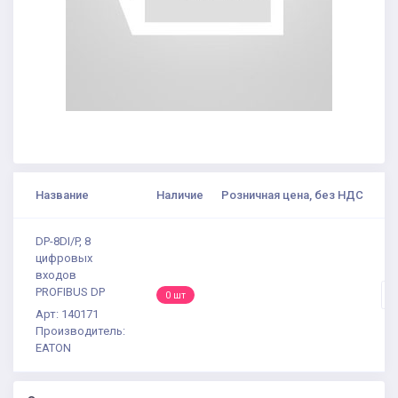
Название
Наличие
Розничная цена, без НДС
К
DP-8DI/P, 8
цифровых
входов
PROFIBUS DP
-
0 шт
Арт: 140171
Производитель:
EATON