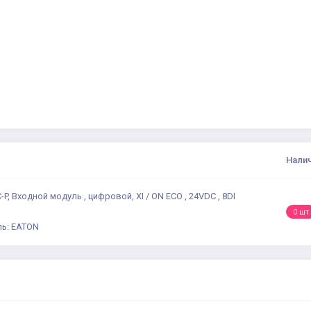
Нали
P, Входной модуль , цифровой, XI / ON ECO , 24VDC , 8DI
0 шт
ь: EATON