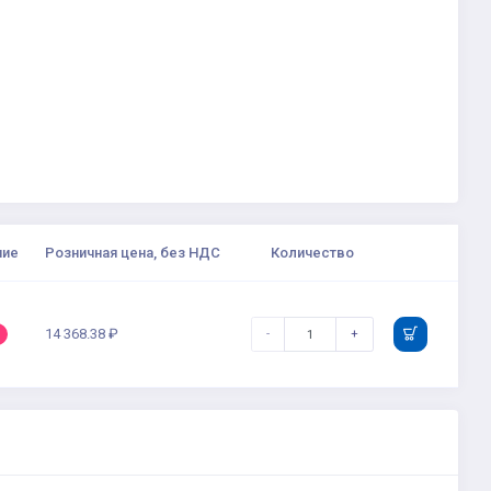
чие
Розничная цена, без НДС
Количество
14 368.38 ₽
-
+