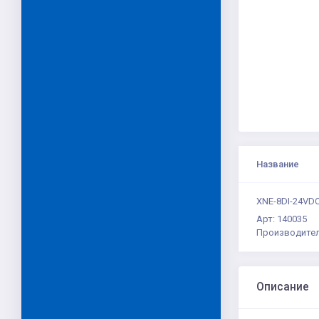
Название
XNE-8DI-24VDC-
Арт: 140035
Производител
Описание