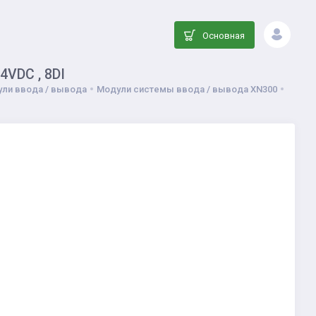
Основная
4VDC , 8DI
ли ввода / вывода
Модули системы ввода / вывода XN300