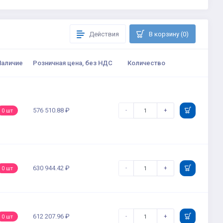
Действия
В корзину (0)
Наличие
Розничная цена, без НДС
Количество
576 510.88 ₽
-
+
0 шт
630 944.42 ₽
-
+
0 шт
612 207.96 ₽
-
+
0 шт