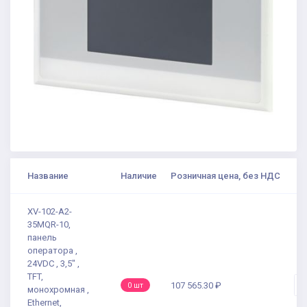
Название
Наличие
Розничная цена, без НДС
К
XV-102-A2-
35MQR-10,
панель
оператора ,
24VDC , 3,5" ,
TFT,
-
107 565.30 ₽
0 шт
монохромная ,
Ethernet,