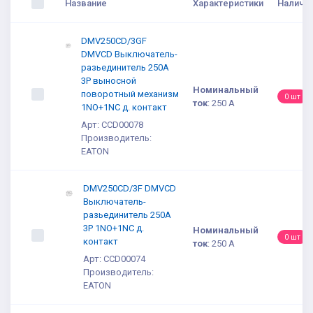
Название
Характеристики
Наличи
DMV250CD/3GF
DMVCD Выключатель-
разьединитель 250A
3P выносной
Номинальный
поворотный механизм
0 шт
ток
:
250 A
1NO+1NC д. контакт
Арт: CCD00078
Производитель:
EATON
DMV250CD/3F DMVCD
Выключатель-
разьединитель 250A
3P 1NO+1NC д.
Номинальный
0 шт
контакт
ток
:
250 A
Арт: CCD00074
Производитель:
EATON