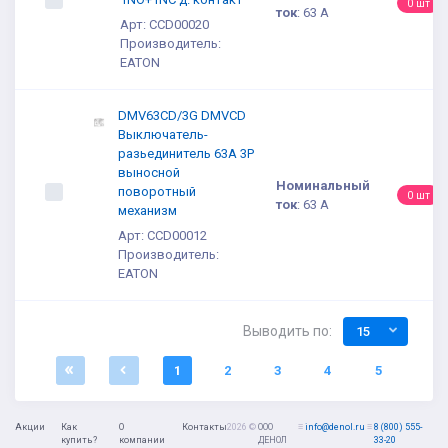
0 шт
ток
:
63 А
Арт: CCD00020
Производитель:
EATON
DMV63CD/3G DMVCD
Выключатель-
разьединитель 63A 3P
выносной
Номинальный
поворотный
0 шт
ток
:
63 А
механизм
Арт: CCD00012
Производитель:
EATON
Выводить по:
15
1
2
3
4
5
Акции
Как
О
Контакты
2026 ©
ООО
≡
info@denol.ru
≡
8 (800) 555-
купить?
компании
ДЕНОЛ
33-20