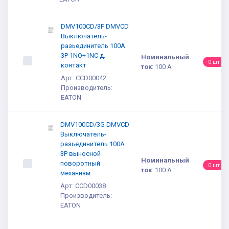
DMV100CD/3F DMVCD
Выключатель-
разьединитель 100A
3P 1NO+1NC д.
Номинальный
0 шт
контакт
ток
:
100 А
Арт: CCD00042
Производитель:
EATON
DMV100CD/3G DMVCD
Выключатель-
разьединитель 100A
3P выносной
Номинальный
поворотный
0 шт
ток
:
100 А
механизм
Арт: CCD00038
Производитель:
EATON