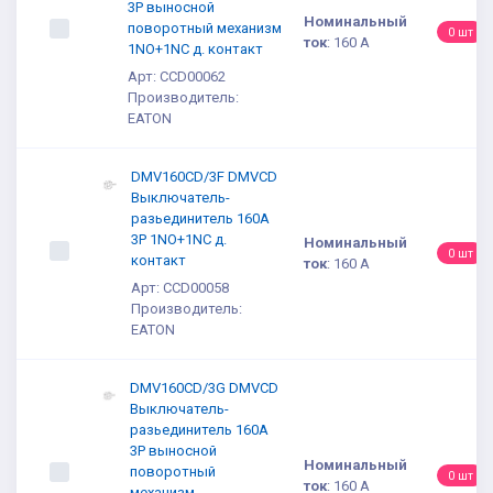
3P выносной
Номинальный
поворотный механизм
0 шт
ток
:
160 А
1NO+1NC д. контакт
Арт: CCD00062
Производитель:
EATON
DMV160CD/3F DMVCD
Выключатель-
разьединитель 160A
3P 1NO+1NC д.
Номинальный
0 шт
контакт
ток
:
160 А
Арт: CCD00058
Производитель:
EATON
DMV160CD/3G DMVCD
Выключатель-
разьединитель 160A
3P выносной
Номинальный
поворотный
0 шт
ток
:
160 А
механизм