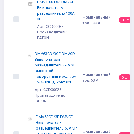
DMV100CD/3 DMVCD
Выключатель-
разьединитель 100A
Номинальный
3P
0 шт
ток
:
100 А
Арт: CCD00034
Производитель:
EATON
DMV63CD/3GF DMVCD
Выключатель-
разьединитель 63A 3P
выносной
Номинальный
поворотный механизм
0 шт
ток
:
63 А
1NO+1NC д. контакт
Арт: CCD00028
Производитель:
EATON
DMV63CD/3F DMVCD
Выключатель-
разьединитель 63A 3P
Номинальный
1NO+1NC д. контакт