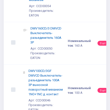
Арт: CCD00054
Производитель:
EATON
DMV160CD/3 DMVCD
Выключатель-
разьединитель 160A
Номинальный
3P
0 шт
ток
:
160 А
Арт: CCD00050
Производитель:
EATON
DMV100CD/3GF
DMVCD Выключатель-
разьединитель 100A
3P выносной
Номинальный
поворотный механизм
0 шт
ток
:
100 А
1NO+1NC д. контакт
Арт: CCD00046
Производитель:
EATON