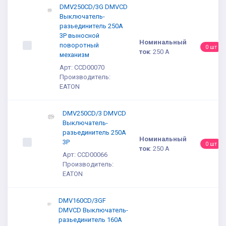
DMV250CD/3G DMVCD
Выключатель-
разьединитель 250A
3P выносной
Номинальный
поворотный
0 шт
ток
:
250 A
механизм
Арт: CCD00070
Производитель:
EATON
DMV250CD/3 DMVCD
Выключатель-
разьединитель 250A
Номинальный
3P
0 шт
ток
:
250 A
Арт: CCD00066
Производитель:
EATON
DMV160CD/3GF
DMVCD Выключатель-
разьединитель 160A