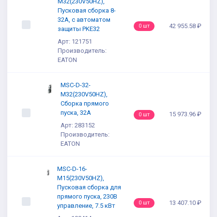
M32(230V50HZ),
Пусковая сборка 8-
32А, с автоматом
42 955.58 ₽
0 шт
защиты PKE32
Арт: 121751
Производитель:
EATON
MSC-D-32-
M32(230V50HZ),
Сборка прямого
пуска, 32А
15 973.96 ₽
0 шт
Арт: 283152
Производитель:
EATON
MSC-D-16-
M15(230V50HZ),
Пусковая сборка для
прямого пуска, 230В
13 407.10 ₽
0 шт
управление, 7.5 кВт