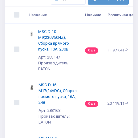
Название
Наличие
Розничная цена
MSC-D-10-
M9(230V50HZ),
Сборка прямого
пуска, 10А, 230В
11 977.41 ₽
0 шт
Арт: 283147
Производитель:
EATON
MSC-D-16-
M17(24VDC), Сборка
прямого пуска, 16А,
24В
20 119.11 ₽
0 шт
Арт: 283168
Производитель:
EATON